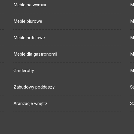
Meble na wymiar
M
Meble biurowe
M
Meble hotelowe
M
Meble dla gastronomii
M
Garderoby
M
Zabudowy poddaszy
S
Aranżacje wnętrz
S