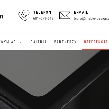
TELEFON
E-MAIL
601-071-613
biuro@meble-design.w
 WYMIAR
GALERIA
PARTNERZY
REFERENCJE